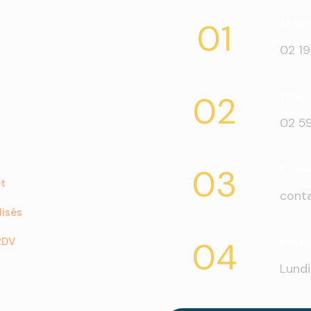
01
Téléph
02 19
02
Télép
02 59
03
E-mai
et
conta
lisés
RDV
04
Horai
Lundi