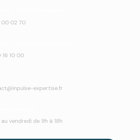
one - St Gilles Croix de Vie
 00 02 70
hone - Sainte-Flaive-des-Loups
 16 10 00
l
ct@inpulse-expertise.fr
res d'ouverture
 au vendredi de 9h à 18h