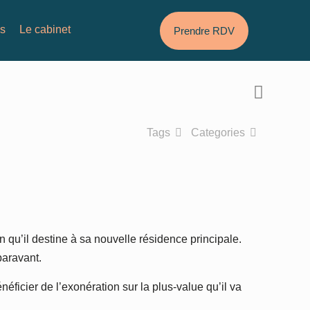
és
Le cabinet
Prendre RDV
Tags
Categories
n qu’il destine à sa nouvelle résidence principale.
paravant.
ficier de l’exonération sur la plus-value qu’il va