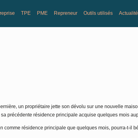
reprise
TPE
PME
Repreneur
Outils utilisés
Actualit
dernière, un propriétaire jette son dévolu sur une nouvelle maiso
re sa précédente résidence principale acquise quelques mois au
n comme résidence principale que quelques mois, pourra-t-il béné