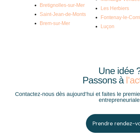
Bretignolles-sur-Mer
Les Herbiers
Saint-Jean-de-Monts
Fontenay-le-Com
Brem-sur-Mer
Luçon
Une idée 
Passons à
l’ac
Contactez-nous dès aujourd’hui et faites le premie
entrepreneuriale
Prendre rendez-v