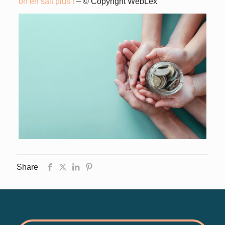
on en sait plus !
– © Copyright WebLex
Share