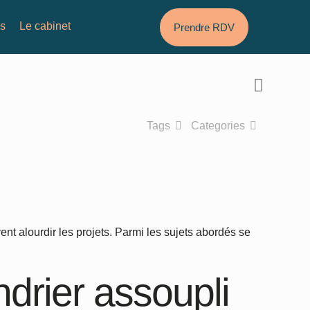
és
Le cabinet
Prendre RDV
Tags
Categories
nt alourdir les projets. Parmi les sujets abordés se
ndrier assoupli