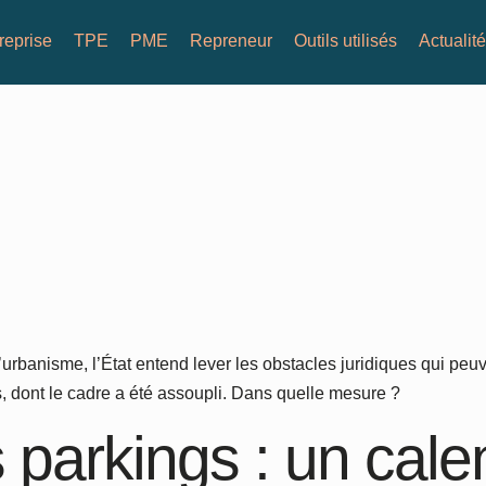
reprise
TPE
PME
Repreneur
Outils utilisés
Actualit
rbanisme, l’État entend lever les obstacles juridiques qui peuve
rs, dont le cadre a été assoupli. Dans quelle mesure ?
 parkings : un cale