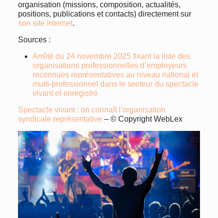
organisation (missions, composition, actualités,
positions, publications et contacts) directement sur
son site internet
.
Sources :
Arrêté du 24 novembre 2025 fixant la liste des
organisations professionnelles d’employeurs
reconnues représentatives au niveau national et
multi-professionnel dans le secteur du spectacle
vivant et enregistré
Spectacle vivant : on connaît l’organisation
syndicale représentative
– © Copyright WebLex