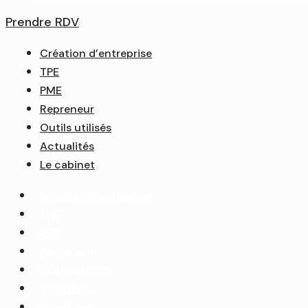
Prendre RDV
Création d’entreprise
TPE
PME
Repreneur
Outils utilisés
Actualités
Le cabinet
Création d’entreprise
TPE
PME
Repreneur
Outils utilisés
Actualités
Le cabinet