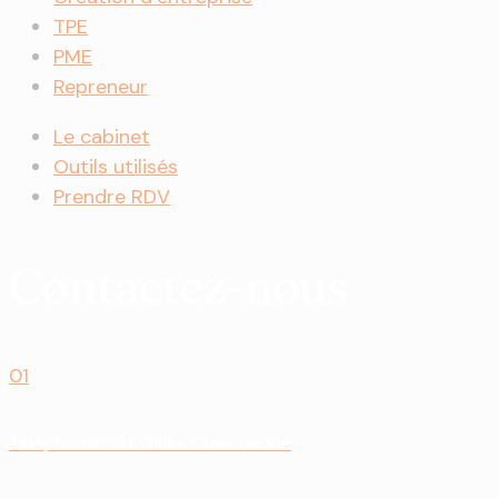
TPE
PME
Repreneur
Le cabinet
Outils utilisés
Prendre RDV
Contactez-nous
01
Téléphone - St Gilles Croix de Vie