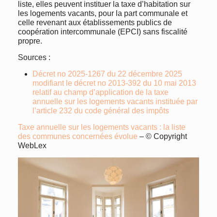
liste, elles peuvent instituer la taxe d’habitation sur
les logements vacants, pour la part communale et
celle revenant aux établissements publics de
coopération intercommunale (EPCI) sans fiscalité
propre.
Sources :
Décret no 2025-1267 du 22 décembre 2025
modifiant le décret no 2013-392 du 10 mai 2013
relatif au champ d’application de la taxe
annuelle sur les logements vacants instituée par
l’article 232 du code général des impôts
Taxe annuelle sur les logements vacants : la liste
des communes concernées évolue
– © Copyright
WebLex