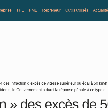
reprise
TPE
PME
Repreneur
Outils utilisés
Actualit
24 des infraction d’excès de vitesse supérieur ou égal à 50 km/
dents, le Gouvernement a durci la réponse pénale à ce type d’in
ion » des excès de 5