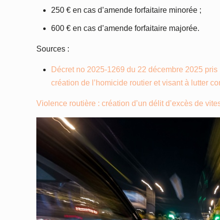
250 € en cas d’amende forfaitaire minorée ;
600 € en cas d’amende forfaitaire majorée.
Sources :
Décret no 2025-1269 du 22 décembre 2025 pris pou
création de l’homicide routier et visant à lutter co
Violence routière : création d’un délit d’excès de vit