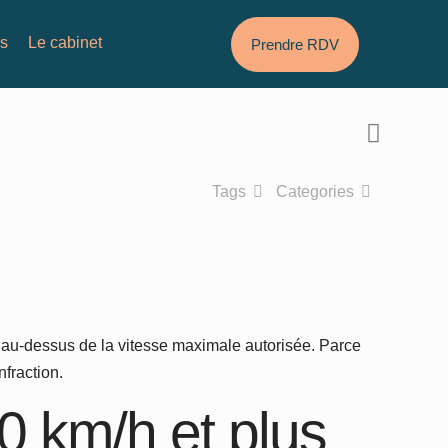
és
Le cabinet
Prendre RDV
Tags
Categories
h au-dessus de la vitesse maximale autorisée. Parce
fraction.
0 km/h et plus