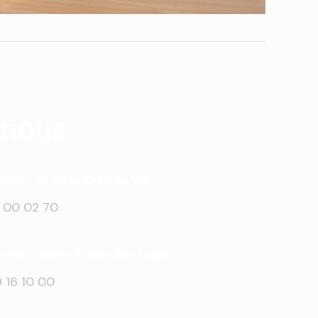
-nous
one - St Gilles Croix de Vie
 00 02 70
hone - Sainte-Flaive-des-Loups
 16 10 00