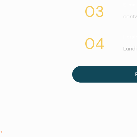
03
E-mai
conta
04
Horai
Lundi
et