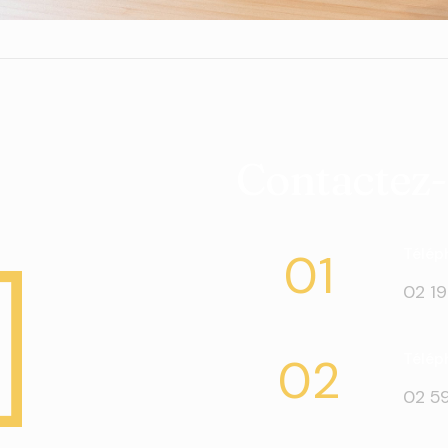
Contactez
01
Téléph
02 19
02
Télép
02 59