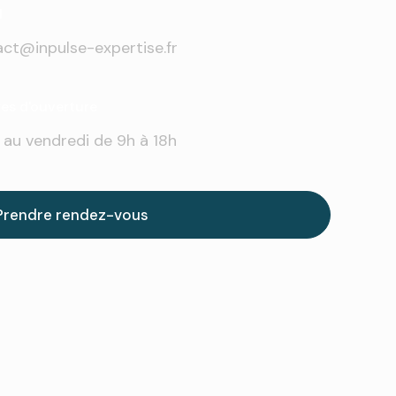
l
ct@inpulse-expertise.fr
res d'ouverture
 au vendredi de 9h à 18h
Prendre rendez-vous