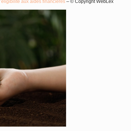
éligibilité aux aides financières
– © Copyright WebLex