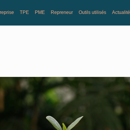
reprise
TPE
PME
Repreneur
Outils utilisés
Actualit