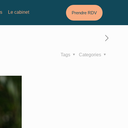
és
Le cabinet
Prendre RDV
Tags
Categories