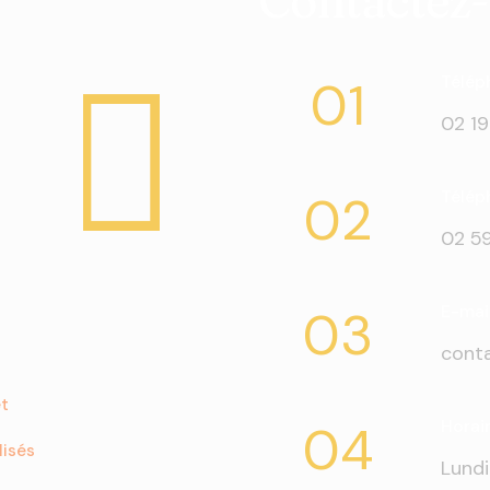
Contactez
01
Téléph
02 19
02
Télép
02 59
03
E-mai
conta
et
04
Horai
lisés
Lundi