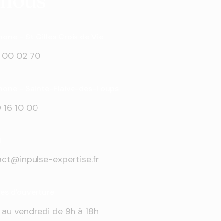
-nous
one - St Gilles Croix de Vie
 00 02 70
hone - Sainte-Flaive-des-Loups
 16 10 00
l
ct@inpulse-expertise.fr
res d'ouverture
 au vendredi de 9h à 18h