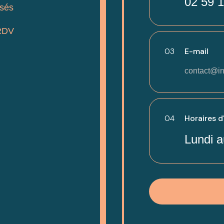
02 59 1
isés
RDV
03
E-mail
contact@in
04
Horaires d
Lundi a