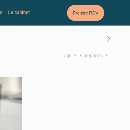
és
Le cabinet
Prendre RDV
Tags
Categories