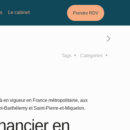
és
Le cabinet
Prendre RDV
Tags
Categories
jà en vigueur en France métropolitaine, aux
int-Barthélemy et Saint-Pierre-et-Miquelon.
inancier en