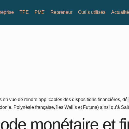
reprise
TPE
PME
Repreneur
Outils utilisés
Actualit
s en vue de rendre applicables des dispositions financières, dé
donie, Polynésie française, îles Wallis et Futuna) ainsi qu’à Sa
code monétaire et f