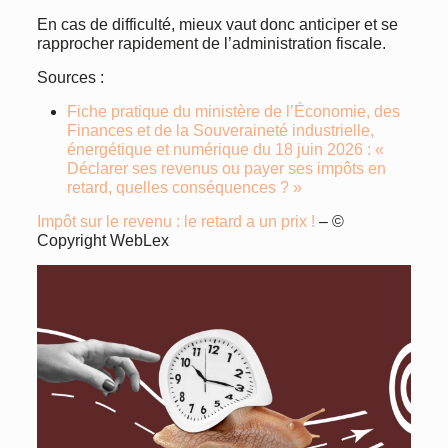
En cas de difficulté, mieux vaut donc anticiper et se
rapprocher rapidement de l’administration fiscale.
Sources :
Fiche pratique du ministère de l’Économie, des
Finances et de la Souveraineté industrielle,
énergétique et numérique du 18 juin 2026 : «
Déclarer ses revenus ou payer ses impôts en
retard, quelles conséquences ? »
Impôt sur le revenu : le retard a un prix !
– ©
Copyright WebLex