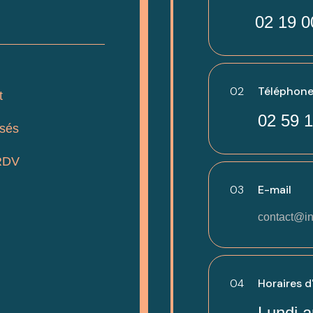
02 19 0
02
Téléphone
t
02 59 1
isés
RDV
03
E-mail
contact@in
04
Horaires d
Lundi a