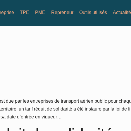
reprise
TPE
PME
Repreneur
Outils utilisés
Actualit
est due par les entreprises de transport aérien public pour cha
ritoire, un tarif réduit de solidarité a été instauré par la loi d
t sa date d’entrée en vigueur…