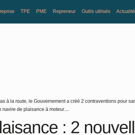
reprise
TPE
PME
Repreneur
Outils utilisés
Actualit
pas à la route, le Gouvernement a créé 2 contraventions pour s
’un navire de plaisance à moteur…
laisance : 2 nouvel