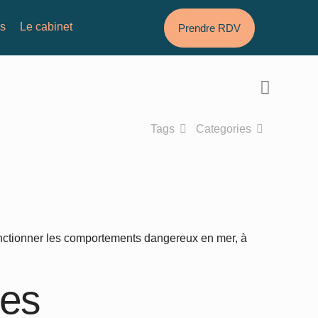
és
Le cabinet
Prendre RDV
Tags
Categories
anctionner les comportements dangereux en mer, à
les